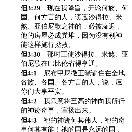
但3:29
现在我降旨，无论何族、何
国、何方言的人，谤讟沙得拉、米
煞、亚伯尼歌之神的，必被凌迟，
他的房屋必成粪堆，因为没有别神
能这样施行拯救。
但3:30
那时王使沙得拉、米煞、亚
伯尼歌在巴比伦省得亨通。
但4:1
尼布甲尼撒王晓谕住在全地
各族、各国、各方言的人，说，愿
你们大享平安。
但4:2
我乐意将至高的神向我所行
的神迹奇事，宣扬出来。
但4:3
祂的神迹何其伟大，祂的奇
事何其有能！祂的国是永远的国，