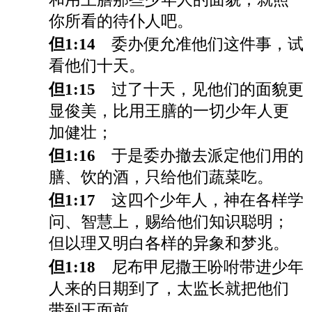
你所看的待仆人吧。
但1:14
委办便允准他们这件事，试
看他们十天。
但1:15
过了十天，见他们的面貌更
显俊美，比用王膳的一切少年人更
加健壮；
但1:16
于是委办撤去派定他们用的
膳、饮的酒，只给他们蔬菜吃。
但1:17
这四个少年人，神在各样学
问、智慧上，赐给他们知识聪明；
但以理又明白各样的异象和梦兆。
但1:18
尼布甲尼撒王吩咐带进少年
人来的日期到了，太监长就把他们
带到王面前。