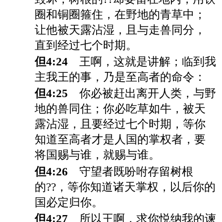
圈和铜圈箍住，在野地的青草中；
让他被天露沾湿，且与走兽同分，
直到经过七个时期。
但4:24
王啊，这就是讲解；临到我
主我王的事，乃是至高者的命令：
但4:25
你必被赶出离开人类，与野
地的兽同住；你必吃草如牛，被天
露沾湿，且要经过七个时期，等你
知道至高者才是人国的掌权者，要
将国赐与谁，就赐与谁。
但4:26
守望者既吩咐存留树根
的??，等你知道诸天掌权，以后你的
国必定归你。
但4:27
所以王啊，求你悦纳我的谏