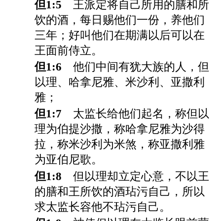
但1:5
王派定将自己所用的膳和所
饮的酒，每日赐他们一份，养他们
三年；好叫他们在期满以后可以在
王面前侍立。
但1:6
他们中间有犹大族的人，但
以理、哈拿尼雅、米沙利、亚撒利
雅；
但1:7
太监长给他们起名，称但以
理为伯提沙撒，称哈拿尼雅为沙得
拉，称米沙利为米煞，称亚撒利雅
为亚伯尼歌。
但1:8
但以理却立定心意，不以王
的膳和王所饮的酒玷污自己，所以
求太监长容他不玷污自己。