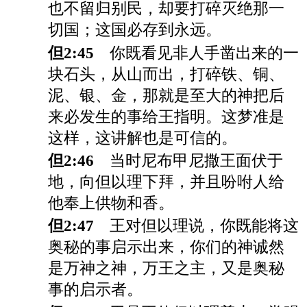
也不留归别民，却要打碎灭绝那一
切国；这国必存到永远。
但2:45
你既看见非人手凿出来的一
块石头，从山而出，打碎铁、铜、
泥、银、金，那就是至大的神把后
来必发生的事给王指明。这梦准是
这样，这讲解也是可信的。
但2:46
当时尼布甲尼撒王面伏于
地，向但以理下拜，并且吩咐人给
他奉上供物和香。
但2:47
王对但以理说，你既能将这
奥秘的事启示出来，你们的神诚然
是万神之神，万王之主，又是奥秘
事的启示者。