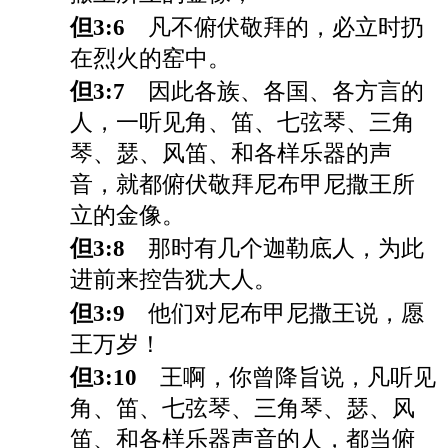
但3:6
凡不俯伏敬拜的，必立时扔
在烈火的窑中。
但3:7
因此各族、各国、各方言的
人，一听见角、笛、七弦琴、三角
琴、瑟、风笛、和各样乐器的声
音，就都俯伏敬拜尼布甲尼撒王所
立的金像。
但3:8
那时有几个迦勒底人，为此
进前来控告犹大人。
但3:9
他们对尼布甲尼撒王说，愿
王万岁！
但3:10
王啊，你曾降旨说，凡听见
角、笛、七弦琴、三角琴、瑟、风
笛、和各样乐器声音的人，都当俯