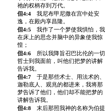
祂的权柄存到万代。
但4:4
我尼布甲尼撒在宫中处安
逸，在殿内享昌隆。
但4:5
我作了一个梦使我惧怕，我
在床上的思念并脑中的异象使我惊
惶；
但4:6
所以我降旨召巴比伦的一切
哲士到我面前，叫他们把梦的讲解
告诉我。
但4:7
于是那些术士、用法术的、
迦勒底人、观兆的都进来，我将那
梦告诉了他们，他们却不能把梦的
讲解告诉我。
但4:8
末后那照我神的名称为伯提