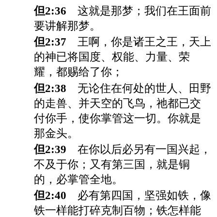
但2:36
这就是那梦；我们在王面前
要讲解那梦。
但2:37
王啊，你是诸王之王，天上
的神已将国度、权能、力量、荣
耀，都赐给了你；
但2:38
无论住在何处的世人、田野
的走兽、并天空的飞鸟，祂都已交
付你手，使你掌管这一切。你就是
那金头。
但2:39
在你以后必另有一国兴起，
不及于你；又有第三国，就是铜
的，必掌管全地。
但2:40
必有第四国，坚强如铁，像
铁一样能打碎克制百物；铁怎样能