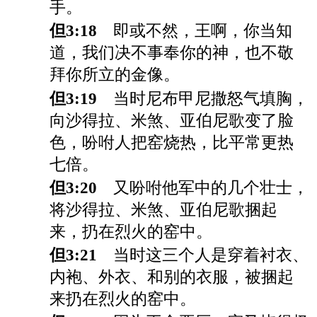
手。
但3:18
即或不然，王啊，你当知
道，我们决不事奉你的神，也不敬
拜你所立的金像。
但3:19
当时尼布甲尼撒怒气填胸，
向沙得拉、米煞、亚伯尼歌变了脸
色，吩咐人把窑烧热，比平常更热
七倍。
但3:20
又吩咐他军中的几个壮士，
将沙得拉、米煞、亚伯尼歌捆起
来，扔在烈火的窑中。
但3:21
当时这三个人是穿着衬衣、
内袍、外衣、和别的衣服，被捆起
来扔在烈火的窑中。