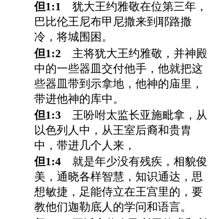
但1:1
犹大王约雅敬在位第三年，
巴比伦王尼布甲尼撒来到耶路撒
冷，将城围困。
但1:2
主将犹大王约雅敬，并神殿
中的一些器皿交付他手，他就把这
些器皿带到示拿地，他神的庙里，
带进他神的库中。
但1:3
王吩咐太监长亚施毗拿，从
以色列人中，从王室后裔和贵胄
中，带进几个人来，
但1:4
就是年少没有残疾，相貌俊
美，通晓各样智慧，知识通达，思
想敏捷，足能侍立在王宫里的，要
教他们迦勒底人的学问和语言。