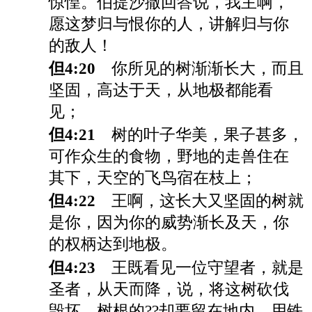
惊惶。伯提沙撒回答说，我主啊，
愿这梦归与恨你的人，讲解归与你
的敌人！
但4:20
你所见的树渐渐长大，而且
坚固，高达于天，从地极都能看
见；
但4:21
树的叶子华美，果子甚多，
可作众生的食物，野地的走兽住在
其下，天空的飞鸟宿在枝上；
但4:22
王啊，这长大又坚固的树就
是你，因为你的威势渐长及天，你
的权柄达到地极。
但4:23
王既看见一位守望者，就是
圣者，从天而降，说，将这树砍伐
毁坏，树根的??却要留在地内，用铁