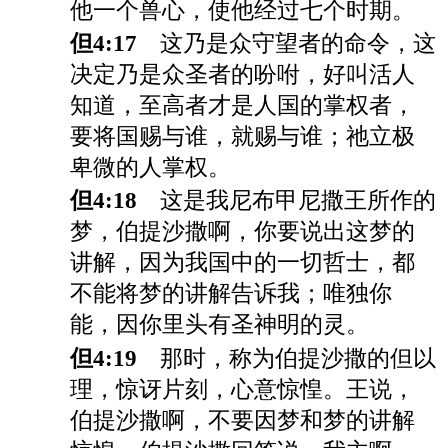
他一个兽心，使他经过七个时期。
但4:17
这乃是众守望者的命令，这
决定乃是众圣者的吩咐，好叫活人
知道，至高者才是人国的掌权者，
要将国赐与谁，就赐与谁；祂立极
卑微的人掌权。
但4:18
这是我尼布甲尼撒王所作的
梦，伯提沙撒啊，你要说出这梦的
讲解，因为我国中的一切哲士，都
不能将梦的讲解告诉我；唯独你
能，因你里头有圣神明的灵。
但4:19
那时，称为伯提沙撒的但以
理，惊讶片刻，心意惊惶。王说，
伯提沙撒啊，不要因梦和梦的讲解