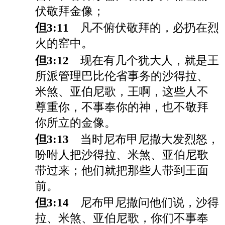
伏敬拜金像；
但3:11
凡不俯伏敬拜的，必扔在烈
火的窑中。
但3:12
现在有几个犹大人，就是王
所派管理巴比伦省事务的沙得拉、
米煞、亚伯尼歌，王啊，这些人不
尊重你，不事奉你的神，也不敬拜
你所立的金像。
但3:13
当时尼布甲尼撒大发烈怒，
吩咐人把沙得拉、米煞、亚伯尼歌
带过来；他们就把那些人带到王面
前。
但3:14
尼布甲尼撒问他们说，沙得
拉、米煞、亚伯尼歌，你们不事奉