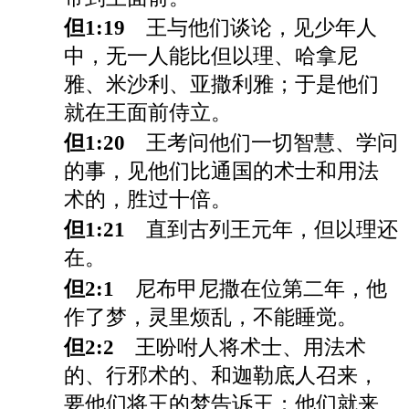
但1:19
王与他们谈论，见少年人
中，无一人能比但以理、哈拿尼
雅、米沙利、亚撒利雅；于是他们
就在王面前侍立。
但1:20
王考问他们一切智慧、学问
的事，见他们比通国的术士和用法
术的，胜过十倍。
但1:21
直到古列王元年，但以理还
在。
但2:1
尼布甲尼撒在位第二年，他
作了梦，灵里烦乱，不能睡觉。
但2:2
王吩咐人将术士、用法术
的、行邪术的、和迦勒底人召来，
要他们将王的梦告诉王；他们就来