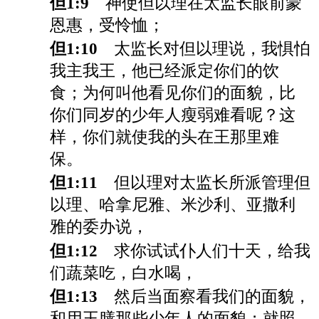
但1:9
神使但以理在太监长眼前蒙
恩惠，受怜恤；
但1:10
太监长对但以理说，我惧怕
我主我王，他已经派定你们的饮
食；为何叫他看见你们的面貌，比
你们同岁的少年人瘦弱难看呢？这
样，你们就使我的头在王那里难
保。
但1:11
但以理对太监长所派管理但
以理、哈拿尼雅、米沙利、亚撒利
雅的委办说，
但1:12
求你试试仆人们十天，给我
们蔬菜吃，白水喝，
但1:13
然后当面察看我们的面貌，
和用王膳那些少年人的面貌；就照