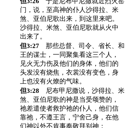
但3:26
于是尼布甲尼撒就近烈火窑
门，说，至高神的仆人沙得拉、米
煞、亚伯尼歌出来，到这里来吧。
沙得拉、米煞、亚伯尼歌就从火中
出来了。
但3:27
那些总督、司令、省长、和
王的谋士，一同聚集看这三个人，
见火无力伤及他们的身体，他们的
头发没有烧焦，衣裳没有变色，身
上也没有火燎的气味。
但3:28
尼布甲尼撒说，沙得拉、米
煞、亚伯尼歌的神是当受颂赞的，
祂差遣使者救护祂的仆人，他们信
靠祂，不遵王言，宁舍己身，在他
们神以外不肯事奉敬拜别神；