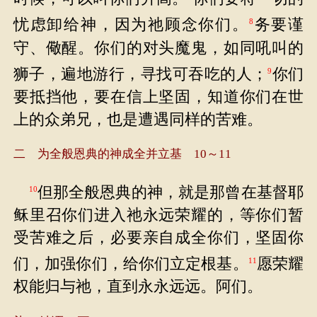
忧虑卸给神，因为祂顾念你们。
务要谨
8
守、儆醒。你们的对头魔鬼，如同吼叫的
狮子，遍地游行，寻找可吞吃的人；
你们
9
要抵挡他，要在信上坚固，知道你们在世
上的众弟兄，也是遭遇同样的苦难。
二 为全般恩典的神成全并立基 10～11
但那全般恩典的神，就是那曾在基督耶
10
稣里召你们进入祂永远荣耀的，等你们暂
受苦难之后，必要亲自成全你们，坚固你
们，加强你们，给你们立定根基。
愿荣耀
11
权能归与祂，直到永永远远。阿们。