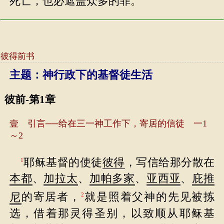
死亡，也必遮盖众多的罪。
彼得前书
主题：神行政下的基督徒生活
彼前-第1章
壹 引言──给在三一神工作下，寄居的信徒 一1
～2
耶稣基督的使徒
彼得
，写信给那分散在
1
本都
、
加拉太
、
加帕多家
、
亚西亚
、
庇推
尼
的寄居者，
就是照着父神的先见被拣
2
选，借着那灵得圣别，以致顺从耶稣基