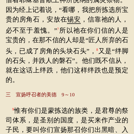
借着耶稣基督献上神所悦纳的属灵祭物。
因为经上记着说，“看哪，我把所拣选所宝
贵的房角石，安放在
锡安
，信靠祂的人，
必不至于羞愧。”
所以祂在你们信的人是
7
宝贵的，在那不信的人却是“匠人所弃的石
头，已成了房角的头块石头”，
又是“绊脚
8
的石头，并跌人的磐石”。他们既不信从，
就在这话上绊跌，他们这样绊跌也是预定
的。
三 宣扬呼召者的美德 9～10
惟有你们是蒙拣选的族类，是君尊的祭
9
司体系，是圣别的国度，是买来作产业的
子民，要叫你们宣扬那召你们出黑暗、入