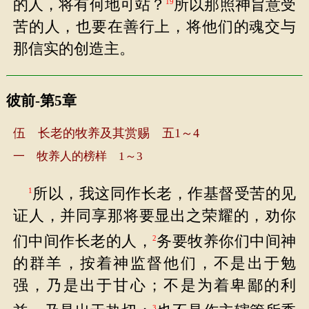
的人，将有何地可站？
所以那照神旨意受
19
苦的人，也要在善行上，将他们的魂交与
那信实的创造主。
彼前-第5章
伍 长老的牧养及其赏赐 五1～4
一 牧养人的榜样 1～3
所以，我这同作长老，作基督受苦的见
1
证人，并同享那将要显出之荣耀的，劝你
们中间作长老的人，
务要牧养你们中间神
2
的群羊，按着神监督他们，不是出于勉
强，乃是出于甘心；不是为着卑鄙的利
3