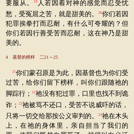
要服从。
人若因着对神的感觉而忍受忧
19
愁，受冤屈之苦，就是甜美的。
你们若因
20
犯罪挨拳打而忍耐，有什么可夸耀的？但
你们若因行善受苦而忍耐，这在神乃是甜
美的。
4 基督的榜样 二21～25
你们蒙召原是为此，因基督也为你们受
21
过苦，给你们留下榜样，叫你们跟随祂的
脚踪行；
祂没有犯过罪，口里也找不到诡
22
诈；
祂被骂不还口，受苦不说威吓的话，
23
只将一切交给那按公义审判的。
祂在木头
24
上，在祂的身体里，亲自担当了我们的