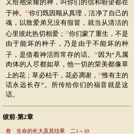
又给祂荣耀的神，叫你们的信和盼望都在
于神。
你们既因顺从真理，洁净了自己的
22
魂，以致爱弟兄没有假冒，就当从清洁的
心里彼此热切相爱；
你们蒙了重生，不是
23
由于能坏的种子，乃是由于不能坏的种
子，是借着神活而常存的话。
因为“凡属
24
肉体的人尽都如草，他一切的荣美都像草
上的花；草必枯干，花必凋谢，
惟有主的
25
话永远长存”。所传给你们的福音就是这
话。
彼前-第2章
叁 生命的长大及其结果 二1～10