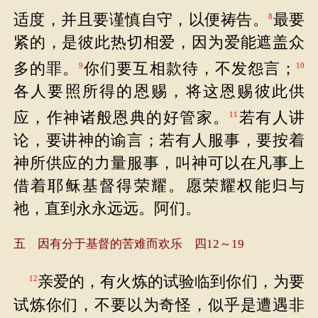
适度，并且要谨慎自守，以便祷告。
最要
8
紧的，是彼此热切相爱，因为爱能遮盖众
多的罪。
你们要互相款待，不发怨言；
9
10
各人要照所得的恩赐，将这恩赐彼此供
应，作神诸般恩典的好管家。
若有人讲
11
论，要讲神的谕言；若有人服事，要按着
神所供应的力量服事，叫神可以在凡事上
借着耶稣基督得荣耀。愿荣耀权能归与
祂，直到永永远远。阿们。
五 因有分于基督的苦难而欢乐 四12～19
亲爱的，有火炼的试验临到你们，为要
12
试炼你们，不要以为奇怪，似乎是遭遇非