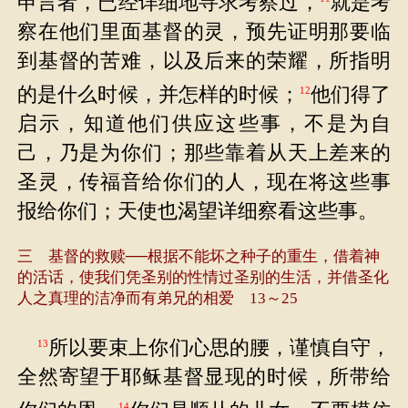
申言者，已经详细地寻求考察过，
就是考
察在他们里面基督的灵，预先证明那要临
到基督的苦难，以及后来的荣耀，所指明
的是什么时候，并怎样的时候；
他们得了
12
启示，知道他们供应这些事，不是为自
己，乃是为你们；那些靠着从天上差来的
圣灵，传福音给你们的人，现在将这些事
报给你们；天使也渴望详细察看这些事。
三 基督的救赎──根据不能坏之种子的重生，借着神
的活话，使我们凭圣别的性情过圣别的生活，并借圣化
人之真理的洁净而有弟兄的相爱 13～25
所以要束上你们心思的腰，谨慎自守，
13
全然寄望于耶稣基督显现的时候，所带给
14