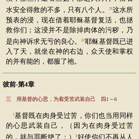
水安全得救的不多，只有八个人。
这水所
21
预表的浸，现在借着耶稣基督复活，也拯
救你们；这浸并不是除掉肉体的污秽，乃
是向神诉求无亏的良心。
耶稣基督既已进
22
入了天，就坐在神的右边，众天使和掌权
的并有能的，都服了祂。
彼前-第4章
三 用基督的心思，为着受苦武装自己 四1～6
基督既在肉身受过苦，你们也当用同样
1
的心思武装自己，（因为在肉身受过苦
的，就与罪断绝了；）
好使你们不再从人
2