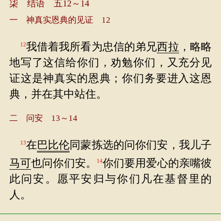
柒 结语 五12～14
一 神真实恩典的见证 12
我借着我所看为忠信的弟兄
西拉
，略略
12
地写了这信给你们，劝勉你们，又充分见
证这是神真实的恩典；你们务要进入这恩
典，并在其中站住。
二 问安 13～14
在
巴比伦
同蒙拣选的问你们安，我儿子
13
马可
也问你们安。
你们要用爱心的亲嘴彼
14
此问安。愿平安归与你们凡在基督里的
人。