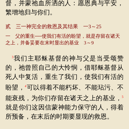
督，并蒙祂血所洒的人：愿恩典与平安，
繁增地归与你们。
贰 三一神完全的救恩及其结果 一3～25
一 父的重生──使我们有活的盼望，就是存留在诸天
之上，并备妥要在末时显出的基业 3～9
我们主耶稣基督的神与父是当受颂赞
3
的，祂曾照自己的大怜悯，借耶稣基督从
死人中复活，重生了我们，使我们有活的
盼望，
可以得着不能朽坏、不能玷污、不
4
能衰残，为你们存留在诸天之上的基业，
5
就是你们这因信蒙神能力保守的人，得着
所预备，在末后的时期要显现的救恩。