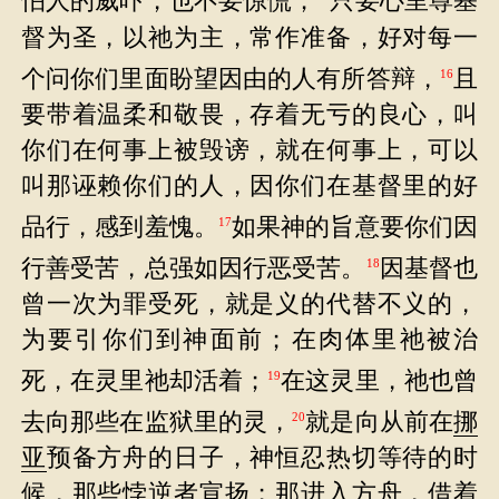
怕人的威吓，也不要惊慌；
只要心里尊基
督为圣，以祂为主，常作准备，好对每一
个问你们里面盼望因由的人有所答辩，
且
16
要带着温柔和敬畏，存着无亏的良心，叫
你们在何事上被毁谤，就在何事上，可以
叫那诬赖你们的人，因你们在基督里的好
品行，感到羞愧。
如果神的旨意要你们因
17
行善受苦，总强如因行恶受苦。
因基督也
18
曾一次为罪受死，就是义的代替不义的，
为要引你们到神面前；在肉体里祂被治
死，在灵里祂却活着；
在这灵里，祂也曾
19
去向那些在监狱里的灵，
就是向从前在
挪
20
亚
预备方舟的日子，神恒忍热切等待的时
候，那些悖逆者宣扬；那进入方舟，借着