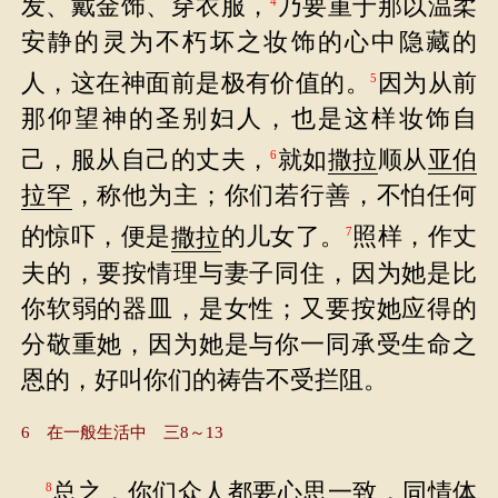
发、戴金饰、穿衣服，
乃要重于那以温柔
4
安静的灵为不朽坏之妆饰的心中隐藏的
人，这在神面前是极有价值的。
因为从前
5
那仰望神的圣别妇人，也是这样妆饰自
己，服从自己的丈夫，
就如
撒拉
顺从
亚伯
6
拉罕
，称他为主；你们若行善，不怕任何
的惊吓，便是
撒拉
的儿女了。
照样，作丈
7
夫的，要按情理与妻子同住，因为她是比
你软弱的器皿，是女性；又要按她应得的
分敬重她，因为她是与你一同承受生命之
恩的，好叫你们的祷告不受拦阻。
6 在一般生活中 三8～13
总之，你们众人都要心思一致，同情体
8