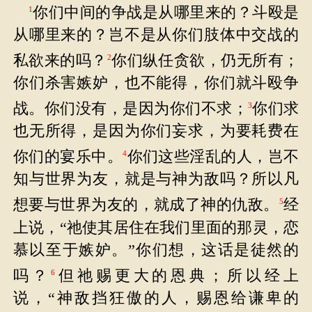
你们中间的争战是从哪里来的？斗殴是
1
从哪里来的？岂不是从你们肢体中交战的
私欲来的吗？
你们纵任贪欲，仍无所有；
2
你们杀害嫉妒，也不能得，你们就斗殴争
战。你们没有，是因为你们不求；
你们求
3
也无所得，是因为你们妄求，为要耗费在
你们的宴乐中。
你们这些淫乱的人，岂不
4
知与世界为友，就是与神为敌吗？所以凡
想要与世界为友的，就成了神的仇敌。
经
5
上说，“祂使其居住在我们里面的那灵，恋
慕以至于嫉妒。”你们想，这话是徒然的
吗？
但祂赐更大的恩典；所以经上
6
说，“神敌挡狂傲的人，赐恩给谦卑的