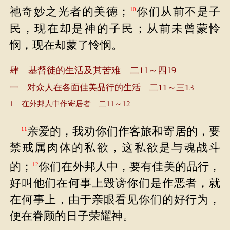
祂奇妙之光者的美德；
你们从前不是子
10
民，现在却是神的子民；从前未曾蒙怜
悯，现在却蒙了怜悯。
肆 基督徒的生活及其苦难 二11～四19
一 对众人在各面佳美品行的生活 二11～三13
1 在外邦人中作寄居者 二11～12
亲爱的，我劝你们作客旅和寄居的，要
11
禁戒属肉体的私欲，这私欲是与魂战斗
的；
你们在外邦人中，要有佳美的品行，
12
好叫他们在何事上毁谤你们是作恶者，就
在何事上，由于亲眼看见你们的好行为，
便在眷顾的日子荣耀神。