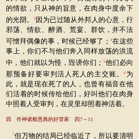
的情欲，只从神的旨意，在肉身中度余下
的光阴。
因为已过随从外邦人的心意，行
3
邪荡、情欲、醉酒、荒宴、群饮，并不法
可憎拜偶像的事，时候已经够了；
在这些
4
事上，你们不与他们奔入同样放荡的洪流
中，他们就以为怪，毁谤你们；
他们必向
5
那预备好要审判活人死人的主交账。
为
6
此，就是现在死了的人，也曾有福音在他
们活着的时候传给他们，好叫他们在肉身
中照着人受审判，在灵里却照着神活着。
四 作神诸般恩典的好管家 四7～11
但万物的结局已经临近了，所以要清明
7