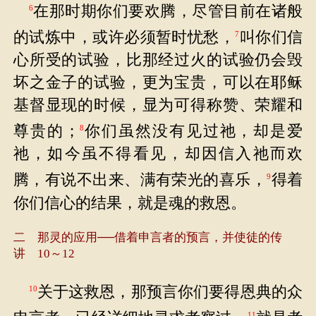
在那时期你们要欢腾，尽管目前在诸般
6
的试炼中，或许必须暂时忧愁，
叫你们信
7
心所受的试验，比那经过火的试验仍会毁
坏之金子的试验，更为宝贵，可以在耶稣
基督显现的时候，显为可得称赞、荣耀和
尊贵的；
你们虽然没有见过祂，却是爱
8
祂，如今虽不得看见，却因信入祂而欢
腾，有说不出来、满有荣光的喜乐，
得着
9
你们信心的结果，就是魂的救恩。
二 那灵的应用──借着申言者的预言，并使徒的传
讲 10～12
关于这救恩，那预言你们要得恩典的众
10
11