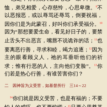
恤，弟兄相爱，心存慈怜，心思卑微。
不
9
以恶报恶，或以辱骂还辱骂，倒要祝福，
因你们是为此蒙召，好叫你们承受福分。
10
因为“那想要爱生命，看见好日子的，要禁
止舌头不出恶言，嘴唇不说诡诈的话；
也
11
要离恶行善，寻求和睦，竭力追逐；
因为
12
主的眼看顾义人，祂的耳垂听他们的祈
求；惟有行恶的人，主向他们变脸”。
你
13
们若是热心行善，有谁苦害你们？
二 因神旨为义受苦，如基督所行 三14～22
你们就是因义受苦，也是有福的；不要
14
15