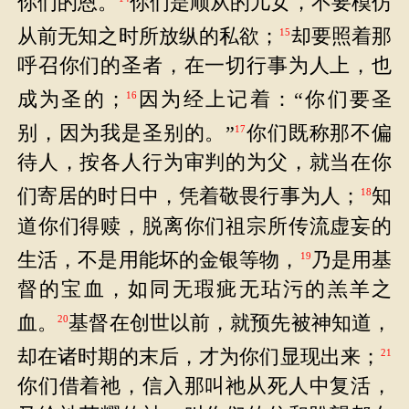
你们的恩。
你们是顺从的儿女，不要模仿
从前无知之时所放纵的私欲；
却要照着那
15
呼召你们的圣者，在一切行事为人上，也
成为圣的；
因为经上记着：“你们要圣
16
别，因为我是圣别的。”
你们既称那不偏
17
待人，按各人行为审判的为父，就当在你
们寄居的时日中，凭着敬畏行事为人；
知
18
道你们得赎，脱离你们祖宗所传流虚妄的
生活，不是用能坏的金银等物，
乃是用基
19
督的宝血，如同无瑕疵无玷污的羔羊之
血。
基督在创世以前，就预先被神知道，
20
却在诸时期的末后，才为你们显现出来；
21
你们借着祂，信入那叫祂从死人中复活，