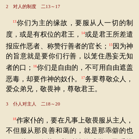
2 对人的制度 二13～17
你们为主的缘故，要服从人一切的制
13
度，或是有权位的君王，
或是君王所差遣
14
报应作恶者、称赞行善者的官长；
因为神
15
的旨意就是要你们行善，以笼住愚妄无知
者的口；
你们是自由的，不可用自由遮盖
16
恶毒，却要作神的奴仆。
务要尊敬众人，
17
爱众弟兄，敬畏神，尊敬君王。
3 仆人对主人 二18～20
作家仆的，要在凡事上敬畏服从主人，
18
不但服从那良善和蔼的，就是那乖僻的也