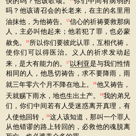
快的吗？他该歌颂。
你们中间有病弱的
吗？他该请召会的长老来，在主的名里用
油抹他，为他祷告。
信心的祈祷要救那病
15
人，主必叫他起来；他若犯了罪，也必蒙
赦免。
所以你们要彼此认罪，互相代祷，
16
使你们可以得医治。义人的祈求发动起
来，是大有能力的。
以利亚
是与我们性情
17
相同的人，他恳切祷告，求不要降雨，雨
就三年零六个月不降在地上。
他又祷告，
18
天就赐下雨水，地也生出土产。
我的弟兄
19
们，你们中间若有人受迷惑离开真理，有
人使他回转，
这人该知道，那叫一个罪人
20
从他错谬的路上转回的，必救他的魂脱离