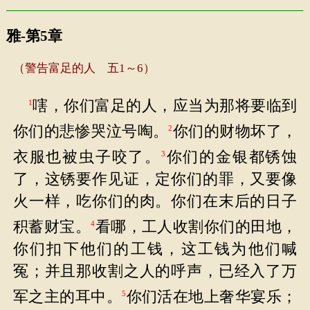
雅-第5章
（警告富足的人 五1～6）
嗐，你们富足的人，应当为那将要临到
1
你们的悲惨哭泣号啕。
你们的财物坏了，
2
衣服也被虫子咬了。
你们的金银都锈蚀
3
了，这锈要作见证，定你们的罪，又要像
火一样，吃你们的肉。你们在末后的日子
积蓄财宝。
看哪，工人收割你们的田地，
4
你们扣下他们的工钱，这工钱为他们喊
冤；并且那收割之人的呼声，已经入了万
军之主的耳中。
你们活在地上奢华宴乐；
5