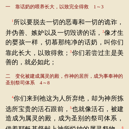
一 靠话奶的喂养长大，以致完全得救 1～3
所以要脱去一切的恶毒和一切的诡诈，
1
并伪善、嫉妒以及一切毁谤的话，
像才生
2
的婴孩一样，切慕那纯净的话奶，叫你们
靠此长大，以致得救；
你们若尝过主是美
3
善的，就必如此；
二 变化被建成属灵的殿，作神的居所，成为事奉神的
圣别祭司体系 4～8
你们来到祂这为人所弃绝，却为神所拣
4
选所宝贵的活石跟前，
也就像活石，被建
5
造成为属灵的殿，成为圣别的祭司体系，
6