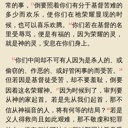
常的事，
倒要照着你们有分于基督苦难的
13
多少而欢乐，使你们在祂荣耀显现的时
候，也可以喜乐欢腾。
你们若在基督的名
14
里受辱骂，便是有福的，因为荣耀的灵，
就是神的灵，安息在你们身上。
你们中间却不可有人因为是杀人的、或
15
偷窃的、作恶的、或好管闲事的而受苦。
16
但若因是基督徒受苦，却不要羞耻，倒要
因着这名荣耀神。
因为时候到了，审判要
17
从神的家起首。若是先从我们起首，那不
信从神福音的人，将有何等的结局？
若是
18
义人得救尚且如此艰难，那不敬虔和犯罪