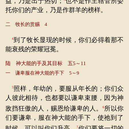
益，乃是出于热切；
也不是作主辖管所委
托你们的产业，乃是作群羊的榜样。
二 牧长的赏赐 4
到了牧长显现的时候，你们必得着那不
4
能衰残的荣耀冠冕。
陆 神大能的手及其目标 五5～11
一 谦卑服在神大能的手下 5～9
照样，年幼的，要服从年长的；你们众
5
人彼此相待，也都要以谦卑束腰，因为神
敌挡狂傲的人，赐恩给谦卑的人。
所以你
6
们要谦卑，服在神大能的手下，使祂到了
时候，可以叫你们升高。
你们要将一切的
7