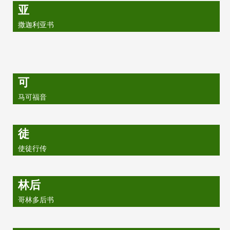
亚
撒迦利亚书
可
马可福音
徒
使徒行传
林后
哥林多后书