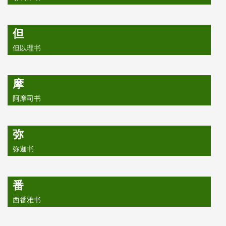
但
但以理书
摩
阿摩司书
弥
弥迦书
番
西番雅书