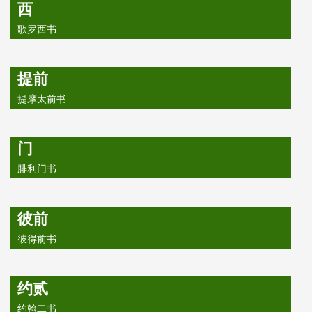
西
歌罗西书
提前
提摩太前书
门
腓利门书
彼前
彼得前书
约贰
约翰二书