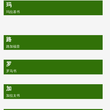
玛
玛拉基书
路
路加福音
罗
罗马书
加
加拉太书