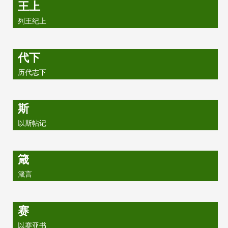
王上
列王纪上
代下
历代志下
斯
以斯帖记
箴
箴言
赛
以赛亚书