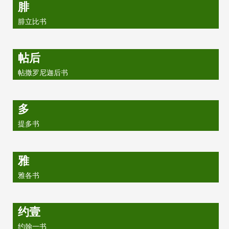
腓
腓立比书
帖后
帖撒罗尼迦后书
多
提多书
雅
雅各书
约壹
约翰一书