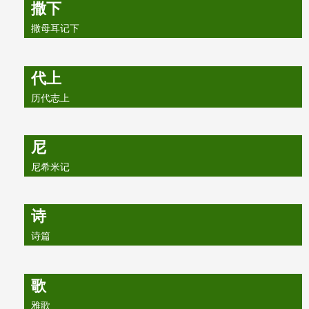
撒下
撒母耳记下
代上
历代志上
尼
尼希米记
诗
诗篇
歌
雅歌