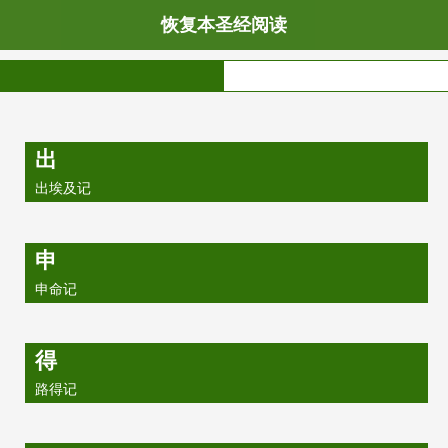
恢复本圣经阅读
出
出埃及记
申
申命记
得
路得记