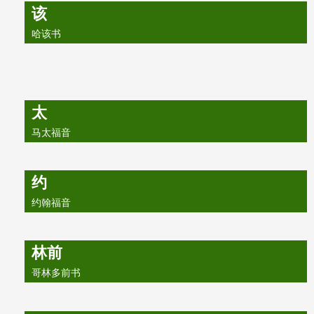
该
哈该书
太
马太福音
约
约翰福音
林前
哥林多前书