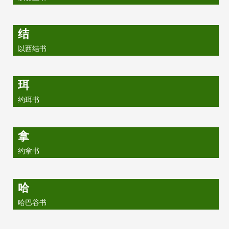
结
以西结书
珥
约珥书
拿
约拿书
哈
哈巴谷书