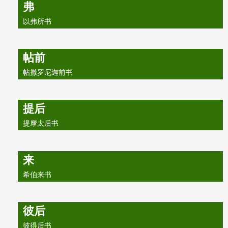
弗
以弗所书
帖前
帖撒罗尼迦前书
提后
提摩太后书
来
希伯来书
彼后
彼得后书