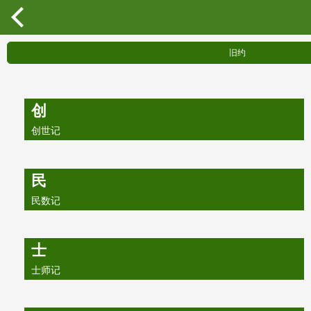
旧约
创
创世记
民
民数记
士
士师记