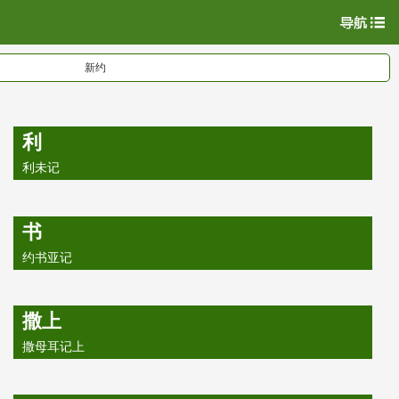
新约
利
利未记
书
约书亚记
撒上
撒母耳记上