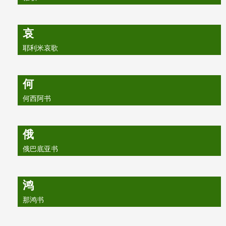
哀
耶利米哀歌
何
何西阿书
俄
俄巴底亚书
鸿
那鸿书