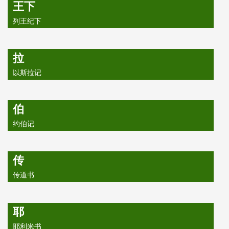
王下
列王纪下
拉
以斯拉记
伯
约伯记
传
传道书
耶
耶利米书