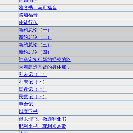
约翰书信
雅各书、马可福音
路加福音
使徒行传
新约总论（一）
新约总论（二）
新约总论（三）
新约总论（四）
神命定实行新约经纶的路
为着建造基督的身体那…
利未记（上）
利未记（下）
民数记（上）
民数记（下）
申命记
以赛亚书
但以理书、撒迦利亚书
耶利米书、耶利米哀歌