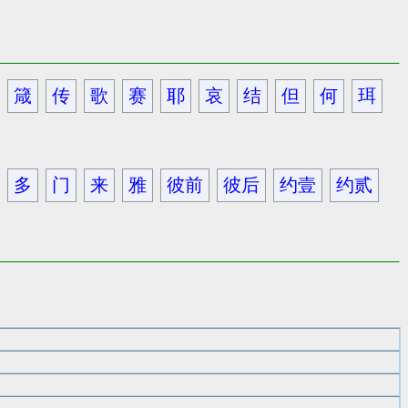
箴
传
歌
赛
耶
哀
结
但
何
珥
多
门
来
雅
彼前
彼后
约壹
约贰