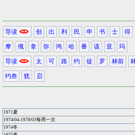
导读
创
出
利
民
申
书
士
得
摩
俄
拿
弥
鸿
哈
番
该
亚
玛
导读
太
可
路
约
徒
罗
林前
约叁
犹
启
1971夏
1974/04-1978/03每周一次
1974冬
1975春