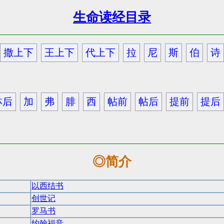
生命读经目录
撒上下
王上下
代上下
拉
尼
斯
伯
诗
林后
加
弗
腓
西
帖前
帖后
提前
提后
◎简介
以西结书
创世记
罗马书
约翰福音