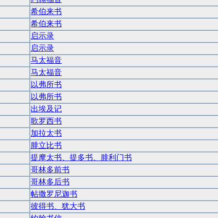
希伯来书
希伯来书
启示录
启示录
马太福音
马太福音
以弗所书
以弗所书
出埃及记
歌罗西书
加拉太书
腓立比书
提摩太书、提多书、腓利门书
哥林多前书
哥林多后书
帖撒罗尼迦书
彼得书、犹大书