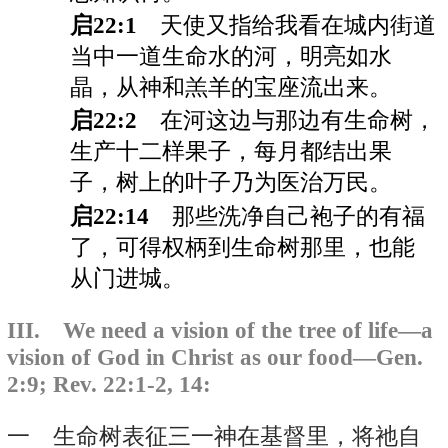
启22:1
天使又指给我看在城内街道
当中一道生命水的河，明亮如水
晶，从神和羔羊的宝座流出来。
启22:2
在河这边与那边有生命树，
生产十二样果子，每月都结出果
子，树上的叶子乃为医治万民。
启22:14
那些洗净自己袍子的有福
了，可得权柄到生命树那里，也能
从门进城。
III. We need a vision of the tree of life—a
vision of God in Christ as our food—Gen.
2:9; Rev. 22:1-2, 14:
一 生命树表征三一神在基督里，将祂自