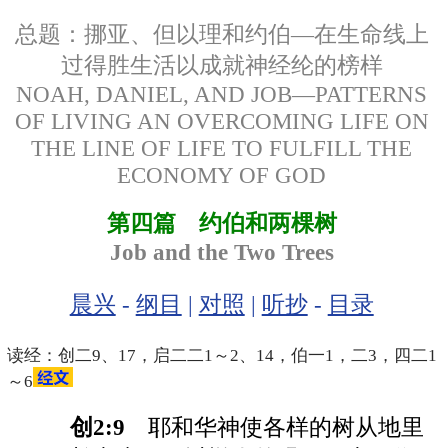
总题：挪亚、但以理和约伯—在生命线上
过得胜生活以成就神经纶的榜样
NOAH, DANIEL, AND JOB—PATTERNS
OF LIVING AN OVERCOMING LIFE ON
THE LINE OF LIFE TO FULFILL THE
ECONOMY OF GOD
第四篇 约伯和两棵树
Job and the Two Trees
晨兴
-
纲目
|
对照
|
听抄
-
目录
读经：创二9、17，启二二1～2、14，伯一1，二3，四二1
～6
创2:9
耶和华神使各样的树从地里