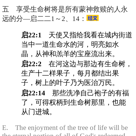
五 享受生命树将是所有蒙神救赎的人永
远的分—启二二1～2、14：
启22:1
天使又指给我看在城内街道
当中一道生命水的河，明亮如水
晶，从神和羔羊的宝座流出来。
启22:2
在河这边与那边有生命树，
生产十二样果子，每月都结出果
子，树上的叶子乃为医治万民。
启22:14
那些洗净自己袍子的有福
了，可得权柄到生命树那里，也能
从门进城。
E. The enjoyment of the tree of life will be
the eternal portion of all of God's redeemed—