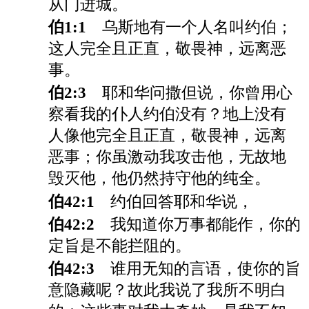
从门进城。
伯1:1
乌斯地有一个人名叫约伯；
这人完全且正直，敬畏神，远离恶
事。
伯2:3
耶和华问撒但说，你曾用心
察看我的仆人约伯没有？地上没有
人像他完全且正直，敬畏神，远离
恶事；你虽激动我攻击他，无故地
毁灭他，他仍然持守他的纯全。
伯42:1
约伯回答耶和华说，
伯42:2
我知道你万事都能作，你的
定旨是不能拦阻的。
伯42:3
谁用无知的言语，使你的旨
意隐藏呢？故此我说了我所不明白