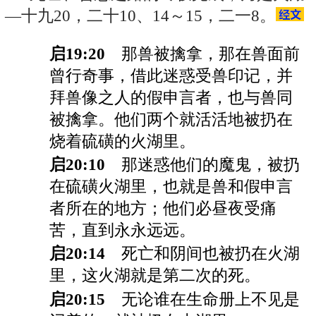
—十九20，二十10、14～15，二一8。
启19:20
那兽被擒拿，那在兽面前
曾行奇事，借此迷惑受兽印记，并
拜兽像之人的假申言者，也与兽同
被擒拿。他们两个就活活地被扔在
烧着硫磺的火湖里。
启20:10
那迷惑他们的魔鬼，被扔
在硫磺火湖里，也就是兽和假申言
者所在的地方；他们必昼夜受痛
苦，直到永永远远。
启20:14
死亡和阴间也被扔在火湖
里，这火湖就是第二次的死。
启20:15
无论谁在生命册上不见是