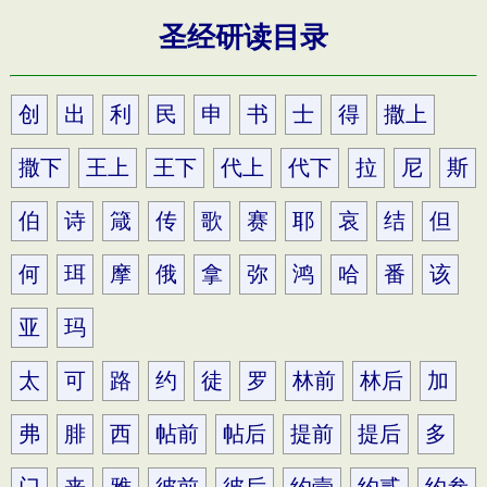
圣经研读目录
创
出
利
民
申
书
士
得
撒上
撒下
王上
王下
代上
代下
拉
尼
斯
伯
诗
箴
传
歌
赛
耶
哀
结
但
何
珥
摩
俄
拿
弥
鸿
哈
番
该
亚
玛
太
可
路
约
徒
罗
林前
林后
加
弗
腓
西
帖前
帖后
提前
提后
多