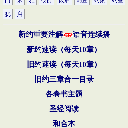
门
来
雅
彼前
彼后
约壹
约贰
约叁
犹
启
新约重要注解
语音连续播
新约速读（每天10章）
旧约速读（每天10章）
旧约三章合一目录
各卷书主题
圣经阅读
和合本